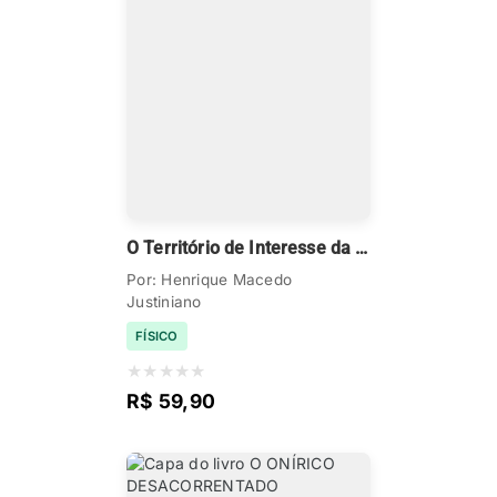
O Território de Interesse da C ultura e da Paisagem Jaraguá Perus Anhanguera
Por: Henrique Macedo
Justiniano
FÍSICO
★
★
★
★
★
R$ 59,90