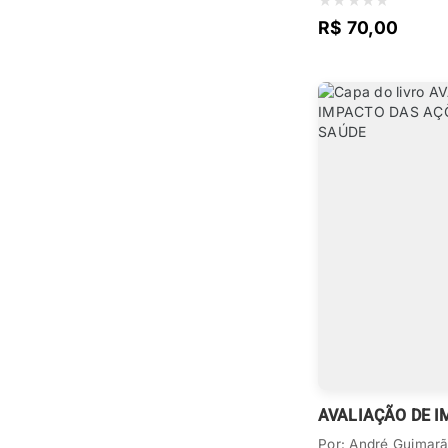
★
★
★
★
★
R$ 70,00
Por: André Guimarã