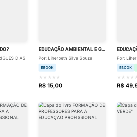
IDO?
EDUCAÇÃO AMBIENTAL E GESTÃO PARTICIPATIVA
RIGUES DIAS
Por: Liherbeth Silva Souza
Por: Lihe
EBOOK
EBOOK
★
★
★
★
★
★
★
★
★
R$ 15,00
R$ 49,