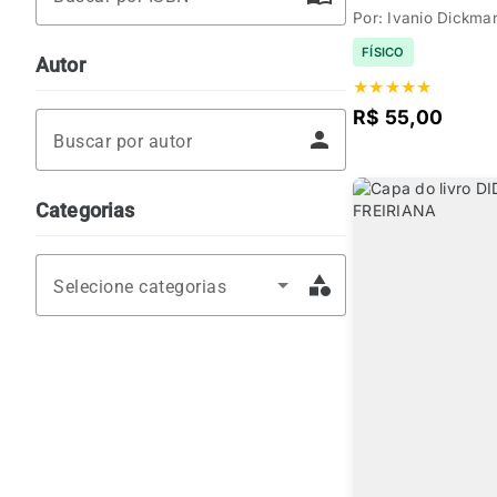
Por: Ivanio Dickma
FÍSICO
Autor
★
★
★
★
★
R$ 55,00
person
Buscar por autor
Categorias
category
Selecione categorias