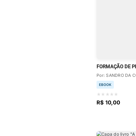
Por: SANDRO DA C
EBOOK
★
★
★
★
★
R$ 10,00