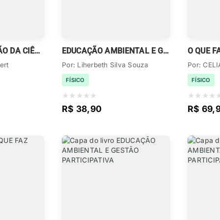
A POPULARIZAÇÃO DA CIÊNCIA NAS PRÁTICAS DE LETRAMENTO
EDUCAÇÃO AMBIENTAL E GESTÃO PARTICIPATIVA
O QUE F
ert
Por: Liherbeth Silva Souza
Por: CEL
FÍSICO
FÍSICO
★
★
★
★
★
★
★
★
★
R$ 38,90
R$ 69,