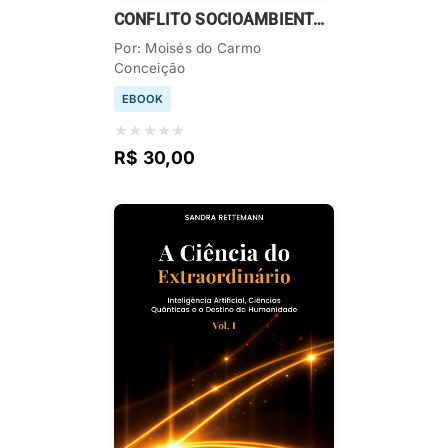
CONFLITO SOCIOAMBIENTAL EM ALCÂNTARA – MA
Por: Moisés do Carmo
Conceição
EBOOK
★
★
★
★
★
R$ 30,00