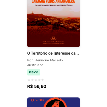
O Território de Interesse da C ultura e da Paisagem Jaraguá Perus Anhanguera
Por: Henrique Macedo
Justiniano
FÍSICO
★
★
★
★
★
R$ 59,90